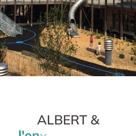
ALBERT &
l
'
e
n
v
r
i
o