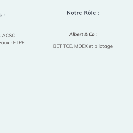
Notre Rôle
:
s
:
Albert & Co
:
 : ACSC
vaux : FTPEI
BET TCE, MOEX et pilotage