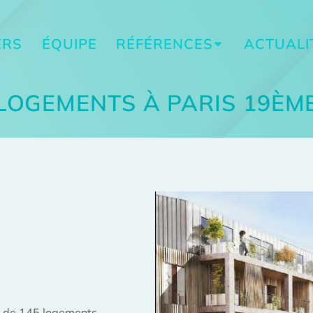
ERS
ÉQUIPE
RÉFÉRENCES
ACTUALI
LOGEMENTS À PARIS 19ÈM
on de 145 logements